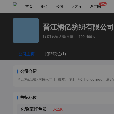
New
首页
职位
公司
人才库
淘才圈
晋江柄亿纺织有限公司
服装服饰/纺织/皮革
·
100-499人
公司主页
招聘职位(1)
公司介绍
晋江柄亿纺织有限公司于-成立。注册地位于undefined，法定代表人
热招职位
化验室打色员
9-12K