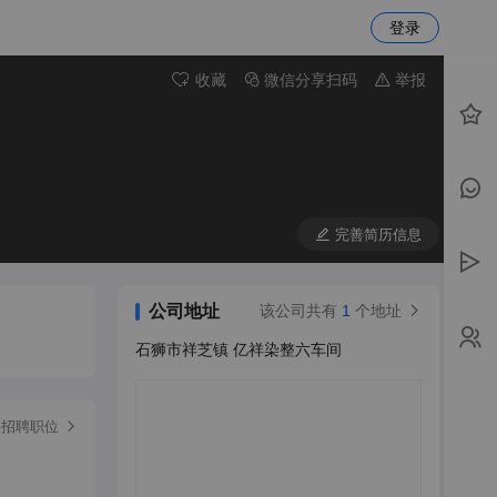
登录
收藏
微信分享扫码
举报
完善简历信息
公司地址
该公司共有
1
个地址
石狮市祥芝镇 亿祥染整六车间
部招聘职位